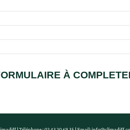
FORMULAIRE À COMPLETE
imadiff | Téléphone : 02 43 20 69 35 | Email: info@climadiff.